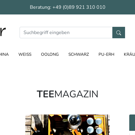
Beratung:
+49 (0)89 921 310 010
HINA
WEISS
OOLONG
SCHWARZ
PU-ERH
KRÄU
TEE
MAGAZIN