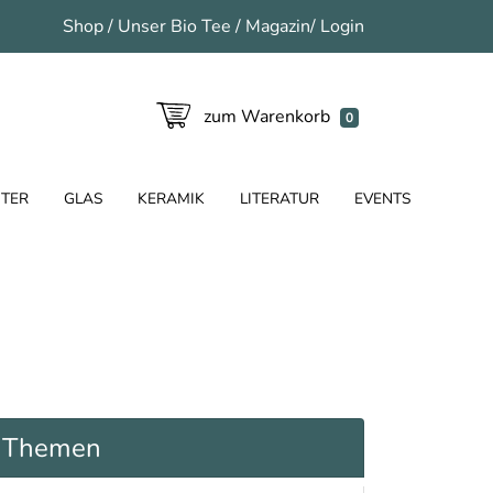
Shop
/
Unser Bio Tee
/
Magazin
/
Login
zum Warenkorb
0
TER
GLAS
KERAMIK
LITERATUR
EVENTS
Themen