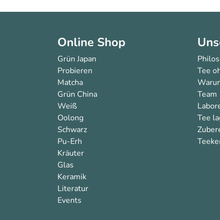
Online Shop
Uns
Grün Japan
Philo
Probieren
Tee oh
Matcha
Warum
Grün China
Team
Weiß
Labor
Oolong
Tee l
Schwarz
Zuber
Pu-Erh
Teeken
Kräuter
Glas
Keramik
Literatur
Events