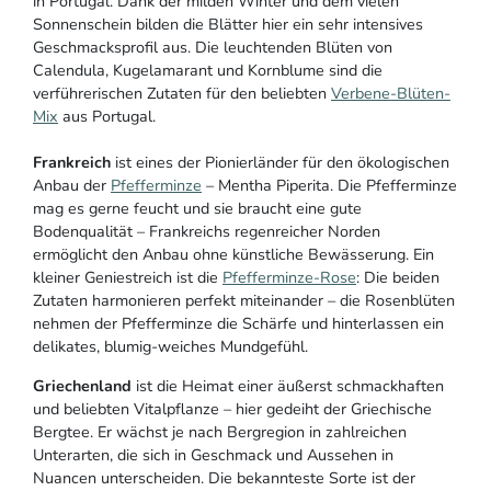
in Portugal. Dank der milden Winter und dem vielen
Sonnenschein bilden die Blätter hier ein sehr intensives
Geschmacksprofil aus. Die leuchtenden Blüten von
Calendula, Kugelamarant und Kornblume sind die
verführerischen Zutaten für den beliebten
Verbene-Blüten-
Mix
aus Portugal.
Frankreich
ist eines der Pionierländer für den ökologischen
Anbau der
Pfefferminze
– Mentha Piperita. Die Pfefferminze
mag es gerne feucht und sie braucht eine gute
Bodenqualität – Frankreichs regenreicher Norden
ermöglicht den Anbau ohne künstliche Bewässerung. Ein
kleiner Geniestreich ist die
Pfefferminze-Rose
: Die beiden
Zutaten harmonieren perfekt miteinander – die Rosenblüten
nehmen der Pfefferminze die Schärfe und hinterlassen ein
delikates, blumig-weiches Mundgefühl.
Griechenland
ist die Heimat einer äußerst schmackhaften
und beliebten Vitalpflanze – hier gedeiht der Griechische
Bergtee. Er wächst je nach Bergregion in zahlreichen
Unterarten, die sich in Geschmack und Aussehen in
Nuancen unterscheiden. Die bekannteste Sorte ist der