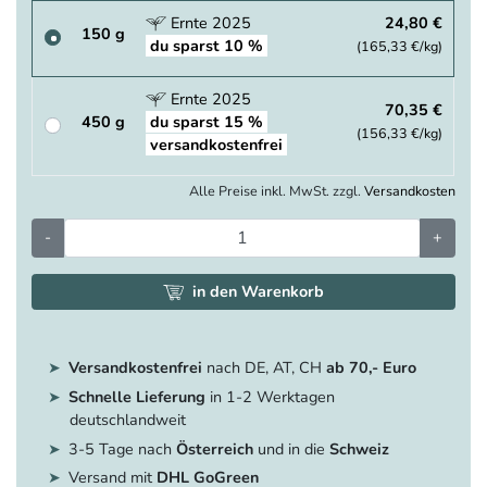
Ernte 2025
24,80 €
150 g
du sparst 10 %
(165,33 €/kg)
Ernte 2025
70,35 €
450 g
du sparst 15 %
(156,33 €/kg)
versandkostenfrei
Alle Preise inkl. MwSt. zzgl.
Versandkosten
-
+
in den Warenkorb
Versandkostenfrei
nach DE, AT, CH
ab 70,- Euro
Schnelle Lieferung
in 1-2 Werktagen
deutschlandweit
3-5 Tage nach
Österreich
und in die
Schweiz
Versand mit
DHL GoGreen