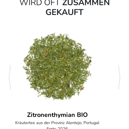
WIRD OFT
ZUSAMMEN
GEKAUFT
zurück
weite
Griechischer Bergtee - Scardica BIO
Vourinos Berge - Panos & Vagia
Ernte Juni 2025