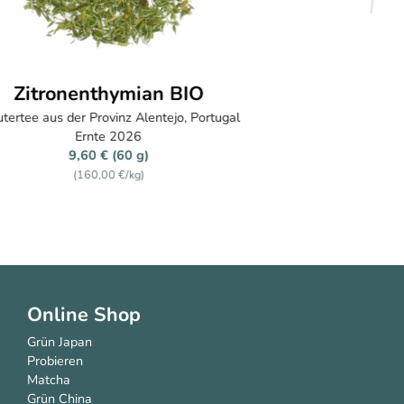
Shincha BIO
Kirishima, Nishi Familie
Ernte April 2025
32,40 € (100 g)
(324,00 €/kg)
Online Shop
Grün Japan
Probieren
Matcha
Grün China