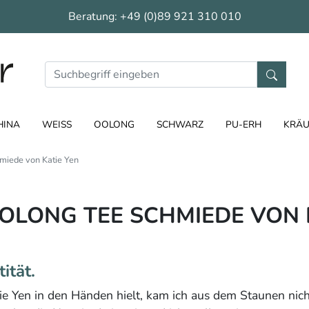
Beratung:
+49 (0)89 921 310 010
HINA
WEISS
OOLONG
SCHWARZ
PU-ERH
KRÄU
miede von Katie Yen
OOLONG TEE SCHMIEDE VON 
ität.
atie Yen in den Händen hielt, kam ich aus dem Staunen nic