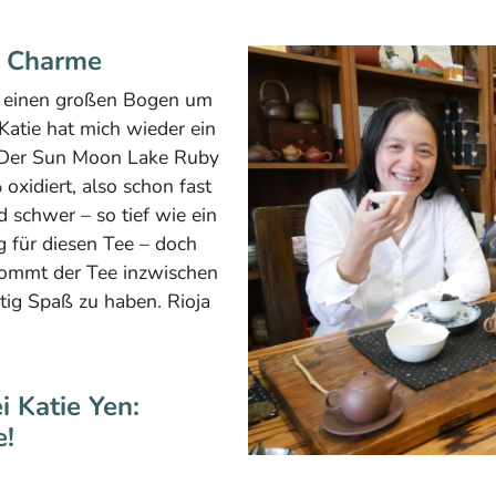
t Charme
t einen großen Bogen um
atie hat mich wieder ein
: Der Sun Moon Lake Ruby
oxidiert, also schon fast
 schwer – so tief wie ein
 für diesen Tee – doch
kommt der Tee inzwischen
htig Spaß zu haben. Rioja
i Katie Yen:
e!