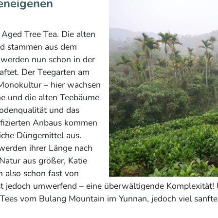
ieneigenen
r Aged Tree Tea. Die alten
und stammen aus dem
 werden nun schon in der
aftet. Der Teegarten am
 Monokultur – hier wachsen
e und die alten Teebäume
Bodenqualität und das
sifizierten Anbaus kommen
iche Düngemittel aus.
 werden ihrer Länge nach
 Natur aus größer, Katie
n also schon fast von
jedoch umwerfend – eine überwältigende Komplexität! Und
ees vom Bulang Mountain im Yunnan, jedoch viel sanfter. 