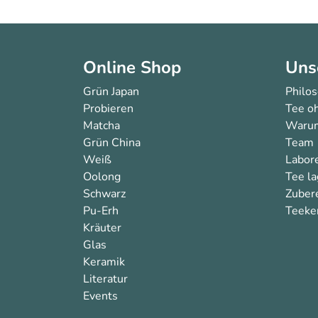
Online Shop
Uns
Grün Japan
Philo
Probieren
Tee oh
Matcha
Warum
Grün China
Team
Weiß
Labor
Oolong
Tee l
Schwarz
Zuber
Pu-Erh
Teeken
Kräuter
Glas
Keramik
Literatur
Events