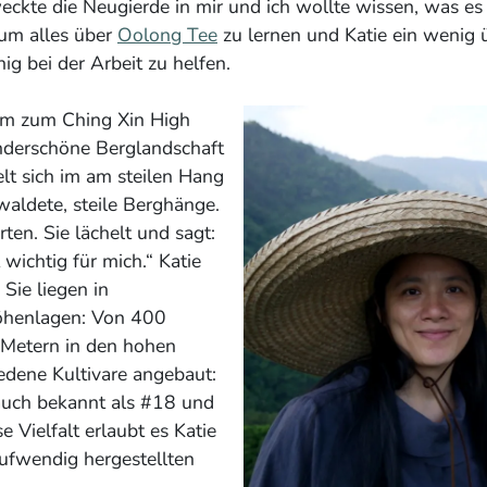
eckte die Neugierde in mir und ich wollte wissen, was es 
um alles über
Oolong Tee
zu lernen und Katie ein wenig 
g bei der Arbeit zu helfen.
am zum Ching Xin High
nderschöne Berglandschaft
elt sich im am steilen Hang
waldete, steile Berghänge.
ten. Sie lächelt und sagt:
t wichtig für mich.“ Katie
Sie liegen in
öhenlagen: Von 400
Metern in den hohen
edene Kultivare angebaut:
 auch bekannt als #18 und
 Vielfalt erlaubt es Katie
aufwendig hergestellten