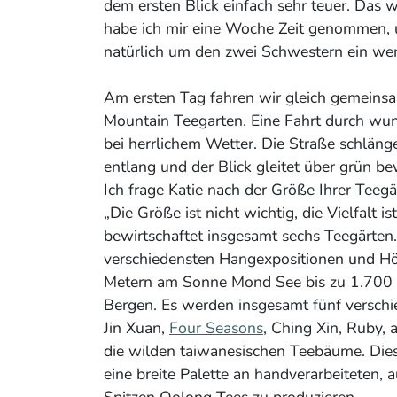
dem ersten Blick einfach sehr teuer. Das w
habe ich mir eine Woche Zeit genommen, 
natürlich um den zwei Schwestern ein weni
Am ersten Tag fahren wir gleich gemeins
Mountain Teegarten. Eine Fahrt durch wu
bei herrlichem Wetter. Die Straße schläng
entlang und der Blick gleitet über grün be
Ich frage Katie nach der Größe Ihrer Teegär
„Die Größe ist nicht wichtig, die Vielfalt is
bewirtschaftet insgesamt sechs Teegärten. 
verschiedensten Hangexpositionen und H
Metern am Sonne Mond See bis zu 1.700 
Bergen. Es werden insgesamt fünf verschi
Jin Xuan,
Four Seasons
, Ching Xin, Ruby,
die wilden taiwanesischen Teebäume. Diese
eine breite Palette an handverarbeiteten, 