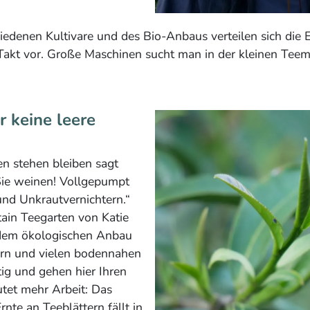
edenen Kultivare und des Bio-Anbaus verteilen sich die E
 Takt vor. Große Maschinen sucht man in der kleinen Teema
r keine leere
en stehen bleiben sagt
 Sie weinen! Vollgepumpt
und Unkrautvernichtern.“
tain Teegarten von Katie
t dem ökologischen Anbau
sern und vielen bodennahen
ig und gehen hier Ihren
tet mehr Arbeit: Das
nte an Teeblättern fällt in