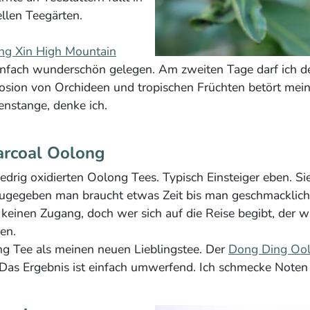
llen Teegärten.
ng Xin High Mountain
einfach wunderschön gelegen. Am zweiten Tage darf ich de
sion von Orchideen und tropischen Früchten betört mein
nstange, denke ich.
harcoal Oolong
iedrig oxidierten Oolong Tees. Typisch Einsteiger eben. Si
ugegeben man braucht etwas Zeit bis man geschmacklich 
t keinen Zugang, doch wer sich auf die Reise begibt, der
en.
g Tee als meinen neuen Lieblingstee. Der
Dong Ding Oo
t. Das Ergebnis ist einfach umwerfend. Ich schmecke No