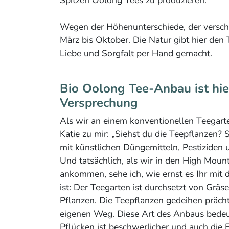
Spitzen Oolong Tees zu produzieren.
Wegen der Höhenunterschiede, der verschi
März bis Oktober. Die Natur gibt hier den
Liebe und Sorgfalt per Hand gemacht.
Bio Oolong Tee-Anbau ist hie
Versprechung
Als wir an einem konventionellen Teegart
Katie zu mir: „Siehst du die Teepflanzen?
mit künstlichen Düngemitteln, Pestiziden 
Und tatsächlich, als wir in den High Moun
ankommen, sehe ich, wie ernst es Ihr mi
ist: Der Teegarten ist durchsetzt von Grä
Pflanzen. Die Teepflanzen gedeihen prächt
eigenen Weg. Diese Art des Anbaus bedeu
Pflücken ist beschwerlicher und auch die Er