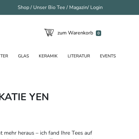
Shop
/
Unser Bio Tee
/
Magazin
/
Login
zum Warenkorb
0
TER
GLAS
KERAMIK
LITERATUR
EVENTS
KATIE YEN
ht mehr heraus – ich fand Ihre Tees auf