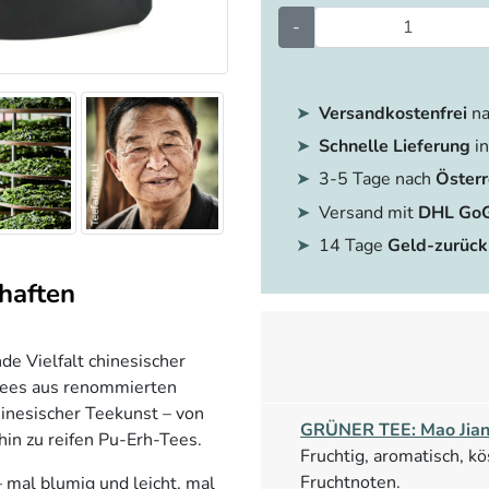
-
Versandkostenfrei
na
Schnelle Lieferung
in
3-5 Tage nach
Österr
Versand mit
DHL Go
14 Tage
Geld-zurück
haften
nde Vielfalt chinesischer
Tees aus renommierten
inesischer Teekunst – von
GRÜNER TEE: Mao Jian
hin zu reifen Pu-Erh-Tees.
Fruchtig, aromatisch, k
Fruchtnoten.
– mal blumig und leicht, mal