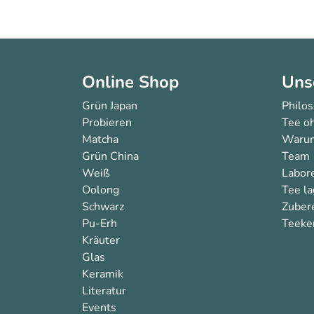
Online Shop
Uns
Grün Japan
Philo
Probieren
Tee oh
Matcha
Warum
Grün China
Team
Weiß
Labor
Oolong
Tee l
Schwarz
Zuber
Pu-Erh
Teeken
Kräuter
Glas
Keramik
Literatur
Events