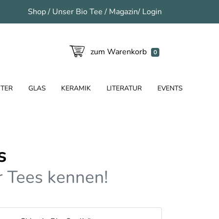
Shop
/
Unser Bio Tee
/
Magazin
/
Login
zum Warenkorb
0
TER
GLAS
KERAMIK
LITERATUR
EVENTS
s
er Tees kennen!