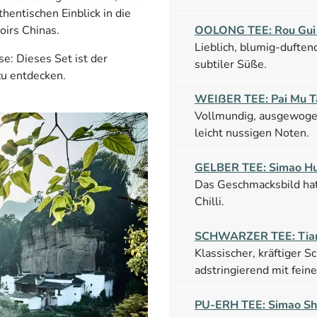
hentischen Einblick in die
OOLONG TEE: Rou Gui
oirs Chinas.
Lieblich, blumig-dufte
e: Dieses Set ist der
subtiler Süße.
zu entdecken.
WEIßER TEE: Pai Mu T
Vollmundig, ausgewogen
leicht nussigen Noten.
GELBER TEE: Simao Hu
Das Geschmacksbild ha
Chilli.
SCHWARZER TEE: Tian
Klassischer, kräftiger 
adstringierend mit fei
PU-ERH TEE: Simao Sh