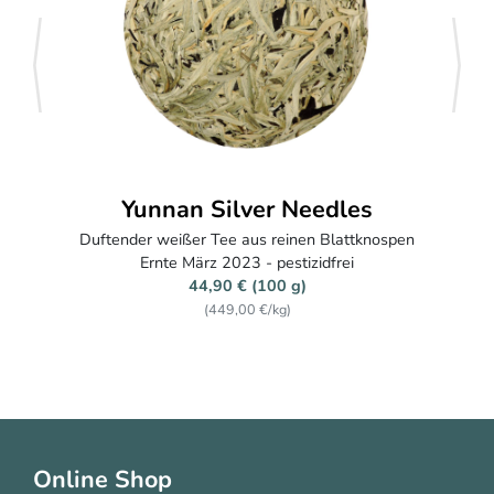
zurück
weite
Pai Mu Tan BIO
Weißer Tee (White Peony) aus der Provinz Zhejiang, China
Frühjahrsernte 2025 & 2026
14,90 € (100 g)
(149,00 €/kg)
Online Shop