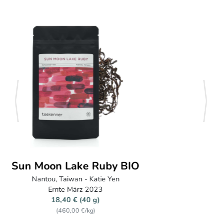
zurück
weite
Tian Mu Hong Ding BIO
Zhejiang, China - Teefarmer Li
Ernte April 2025 & 2026
16,90 € (100 g)
(169,00 €/kg)