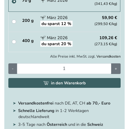
70 g
März 2026
(341,43 €/kg)
März 2026
59,90 €
200 g
du sparst 12 %
(299,50 €/kg)
März 2026
109,26 €
400 g
du sparst 20 %
(273,15 €/kg)
Alle Preise inkl. MwSt. zzgl.
Versandkosten
-
+
in den Warenkorb
Versandkostenfrei
nach DE, AT, CH
ab 70,- Euro
Schnelle Lieferung
in 1-2 Werktagen
deutschlandweit
3-5 Tage nach
Österreich
und in die
Schweiz