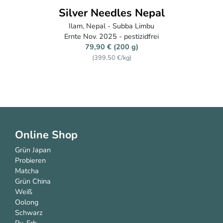
Arya White Pearl BIO
Darjeeling, Indien - Arya Tea Estate
Ernte März 2026
34,70 € (70 g)
(495,71 €/kg)
Online Shop
Grün Japan
Probieren
Matcha
Grün China
Weiß
Oolong
Schwarz
Pu-Erh