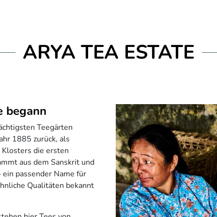
ARYA TEA ESTATE
e begann
rächtigsten Teegärten
Jahr 1885 zurück, als
Klosters die ersten
tammt aus dem Sanskrit und
 – ein passender Name für
hnliche Qualitäten bekannt
tehen hier Tees von