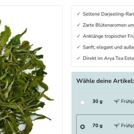
Seltene Darjeeling-Rari
Zarte Blütenaromen und
Anklänge tropischer Fr
Sanft, elegant und auß
Direkt im Arya Tea Est
Wähle deine Artikel:
30 g
Frühj
70 g
Frühj