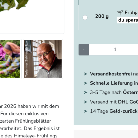
Frühj
200 g
du spar
-
Versandkostenfrei
na
Schnelle Lieferung
in
3-5 Tage nach
Österr
Versand mit
DHL Go
ahr 2026 haben wir mit dem
14 Tage
Geld-zurück
 Für diesen exklusiven
zarten Frühlingsblätter
rarbeitet. Das Ergebnis ist
che des Himalaya-Frühlings