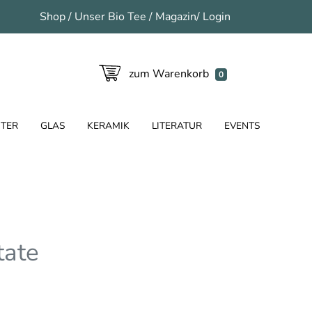
Shop
/
Unser Bio Tee
/
Magazin
/
Login
zum Warenkorb
0
TER
GLAS
KERAMIK
LITERATUR
EVENTS
tate