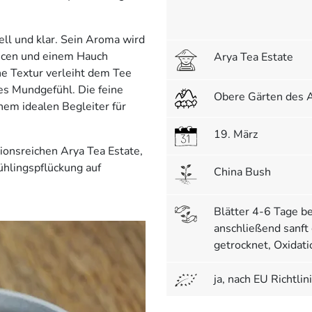
ell und klar. Sein Aroma wird
ancen und einem Hauch
Arya Tea Estate
he Textur verleiht dem Tee
es Mundgefühl. Die feine
Obere Gärten des A
nem idealen Begleiter für
19. März
tionsreichen Arya Tea Estate,
rühlingspflückung auf
China Bush
Blätter 4-6 Tage 
anschließend sanft 
getrocknet, Oxidat
ja, nach EU Richtl