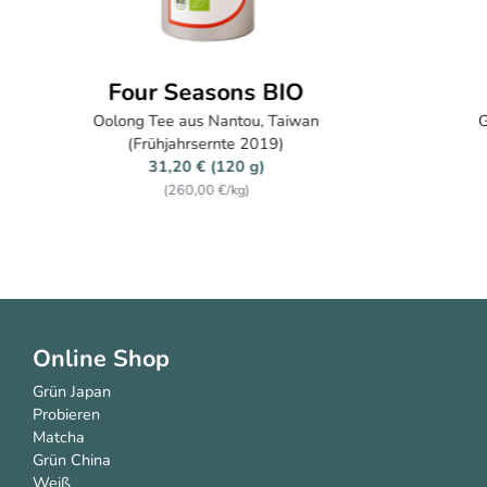
Workaholic
Geschenkset mit drei hochwertigen Oolong Teesorten - Ernte
2022/23
120,00 € (320 g)
(375,00 €/kg)
Online Shop
Grün Japan
Probieren
Matcha
Grün China
Weiß