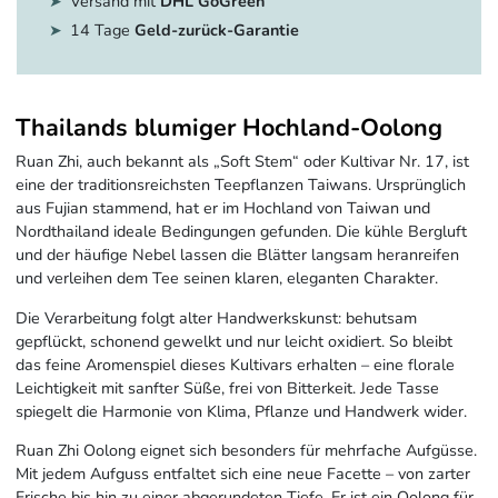
Versand mit
DHL GoGreen
14 Tage
Geld-zurück-Garantie
Thailands blumiger Hochland-Oolong
Ruan Zhi, auch bekannt als „Soft Stem“ oder Kultivar Nr. 17, ist
eine der traditionsreichsten Teepflanzen Taiwans. Ursprünglich
aus Fujian stammend, hat er im Hochland von Taiwan und
Nordthailand ideale Bedingungen gefunden. Die kühle Bergluft
und der häufige Nebel lassen die Blätter langsam heranreifen
und verleihen dem Tee seinen klaren, eleganten Charakter.
Die Verarbeitung folgt alter Handwerkskunst: behutsam
gepflückt, schonend gewelkt und nur leicht oxidiert. So bleibt
das feine Aromenspiel dieses Kultivars erhalten – eine florale
Leichtigkeit mit sanfter Süße, frei von Bitterkeit. Jede Tasse
spiegelt die Harmonie von Klima, Pflanze und Handwerk wider.
Ruan Zhi Oolong eignet sich besonders für mehrfache Aufgüsse.
Mit jedem Aufguss entfaltet sich eine neue Facette – von zarter
Frische bis hin zu einer abgerundeten Tiefe. Er ist ein Oolong für