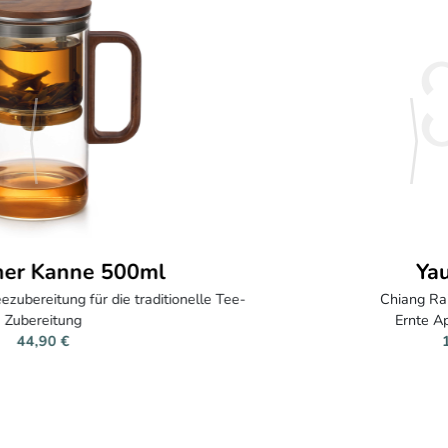
zurück
weite
Yauhtli Oolong
Chiang Rai, Thailand - Mabel Yang
Ernte April 2024 - pestizidfrei
12,20 € (30 g)
(406,67 €/kg)