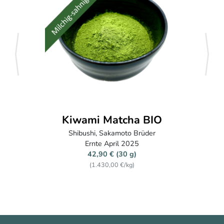
zurück
weite
 Matcha BIO
Matc
 Sakamoto Brüder
Handgefertigter Ch
e April 2025
90 € (30 g)
430,00 €/kg)