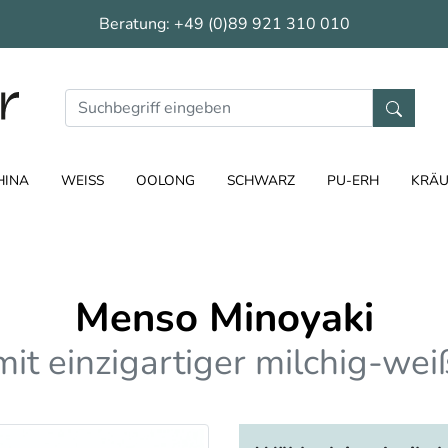
Beratung:
+49 (0)89 921 310 010
HINA
WEISS
OOLONG
SCHWARZ
PU-ERH
KRÄU
Menso Minoyaki
t einzigartiger milchig-weiß