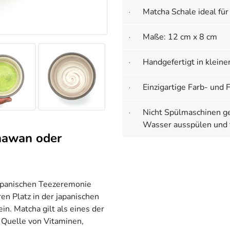
Matcha Schale ideal fü
Maße: 12 cm x 8 cm
Handgefertigt in klein
Einzigartige Farb- un
Nicht Spülmaschinen g
Wasser ausspülen und 
hawan oder
apanischen Teezeremonie
n Platz in der japanischen
n. Matcha gilt als eines der
 Quelle von Vitaminen,