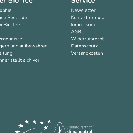
er Bio Tee
Service
sophie
Newsletter
ne Pestizide
Kontaktformular
 Bio Tee
Impressum
AGBs
ergebnisse
Widerrufsrecht
agern und aufbewahren
Datenschutz
eitung
Versandkosten
ner stellt sich vor