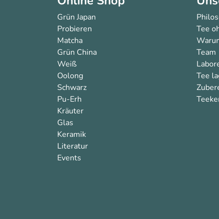
Online Shop
Uns
Grün Japan
Philo
Probieren
Tee oh
Matcha
Warum
Grün China
Team
Weiß
Labor
Oolong
Tee l
Schwarz
Zuber
Pu-Erh
Teeken
Kräuter
Glas
Keramik
Literatur
Events