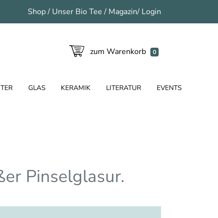
Shop
/
Unser Bio Tee
/
Magazin
/
Login
zum Warenkorb
0
TER
GLAS
KERAMIK
LITERATUR
EVENTS
er Pinselglasur.