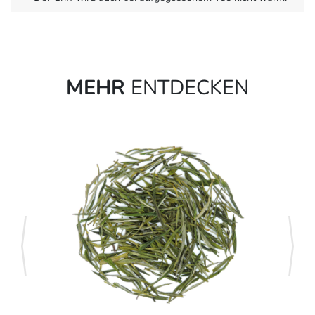
MEHR
ENTDECKEN
zurück
weite