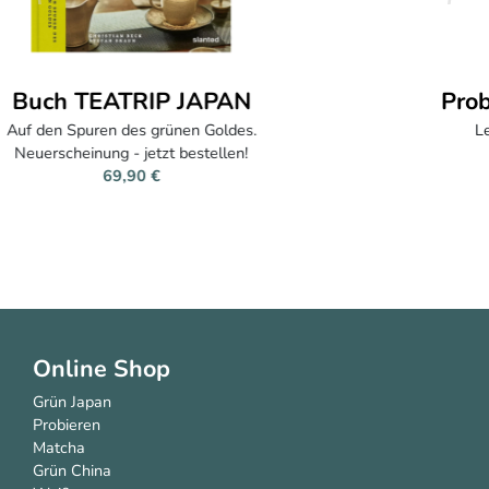
Probierset - Meisterwerke Japan
Lerne vier meisterhafte Grüntees kennen.
Ernte April 2025
49,90 € (120 g)
(415,83 €/kg)
Online Shop
Grün Japan
Probieren
Matcha
Grün China