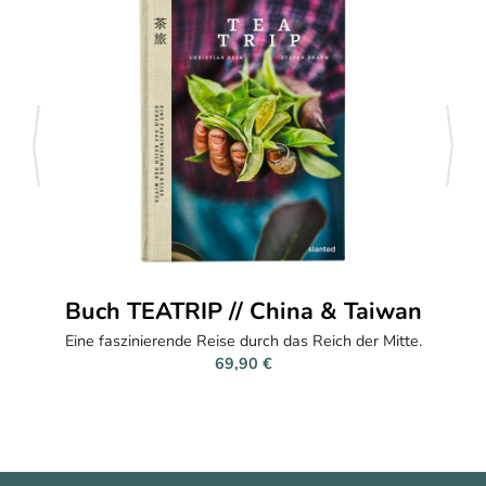
zurück
weite
ina & Taiwan
Probierset - Meiste
as Reich der Mitte.
Lerne vier meisterhafte Gr
Ernte April 20
49,90 € (120 
(415,83 €/kg)