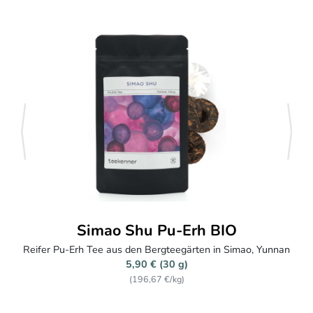
zurück
weite
Xishi Zhuni
Yixing Teekanne aus Zhuni Tonerde, 145 ml
79,40 €