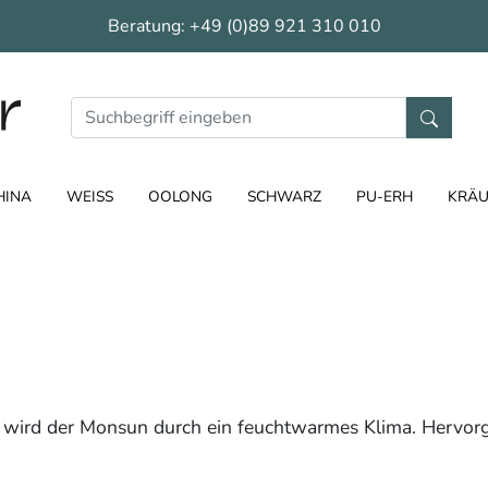
Beratung:
+49 (0)89 921 310 010
HINA
WEISS
OOLONG
SCHWARZ
PU-ERH
KRÄU
et wird der Monsun durch ein feuchtwarmes Klima. Hervorg