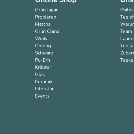
Grün Japan
Philo
Probieren
Tee oh
Matcha
Warum
Grün China
Team
Weiß
Labor
Oolong
Tee l
Schwarz
Zuber
Pu-Erh
Teeken
Kräuter
Glas
Keramik
Literatur
Events