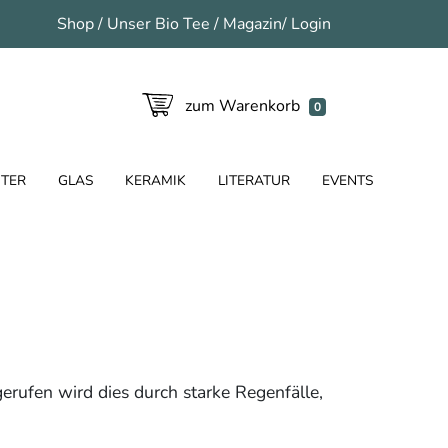
Shop
/
Unser Bio Tee
/
Magazin
/
Login
zum Warenkorb
0
TER
GLAS
KERAMIK
LITERATUR
EVENTS
erufen wird dies durch starke Regenfälle,