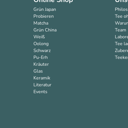
Grün Japan
Philo
Probieren
Tee oh
Matcha
Warum
Grün China
Team
Weiß
Labor
Oolong
Tee l
Schwarz
Zuber
Pu-Erh
Teeken
Kräuter
Glas
Keramik
Literatur
Events