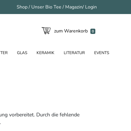
Shop
/
Unser Bio Tee
/
Magazin
/
Login
zum Warenkorb
0
TER
GLAS
KERAMIK
LITERATUR
EVENTS
ung vorbereitet. Durch die fehlende
.