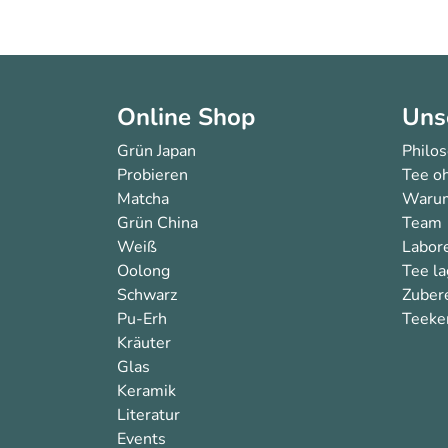
Online Shop
Uns
Grün Japan
Philo
Probieren
Tee oh
Matcha
Warum
Grün China
Team
Weiß
Labor
Oolong
Tee l
Schwarz
Zuber
Pu-Erh
Teeken
Kräuter
Glas
Keramik
Literatur
Events