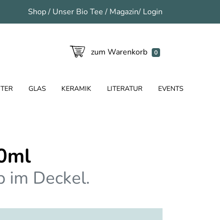
Shop
/
Unser Bio Tee
/
Magazin
/
Login
zum Warenkorb
0
TER
GLAS
KERAMIK
LITERATUR
EVENTS
0ml
b im Deckel.